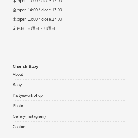
木:open.10:00 / close.17:00
金:open.14:00 / close.17:00
土:open.10:00 / close.17:00
定休日. 日曜日・月曜日
Cherish Baby
About
Baby
Party&workShop
Photo
Gallery(Instagram)
Contact