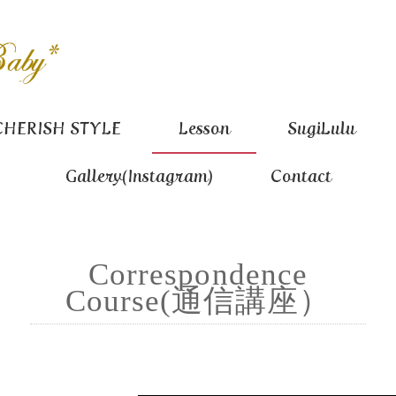
CHERISH STYLE
Lesson
SugiLulu
Gallery(Instagram)
Contact
Correspondence
Course(通信講座）