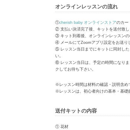
オンラインレッスンの流れ
①
cherish baby オンラインストア
のカー
②
支払い決済完了後、キットを送付致し
③
キット到着後、オンラインレッスンの
④
メールにてZoomアプリ設定をお送
⑤
レッスン当日までにキットに同封した
い。
⑥
レッスン当日は、予定の時間になりまし
クしてお待ち下さい。
※レッスン時間は材料の確認・説明含め
※レッスンは、初心者向けの基本・基礎
送付キットの内容
① 花材