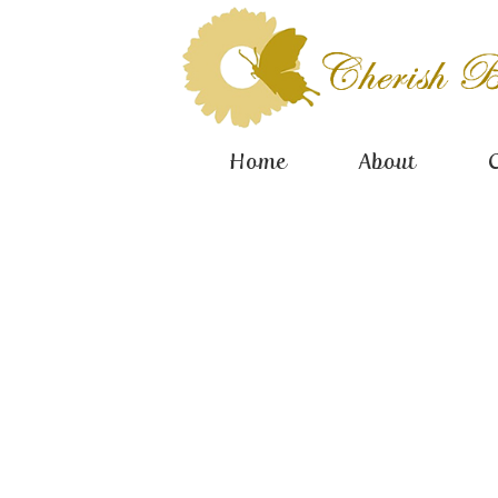
Home
About