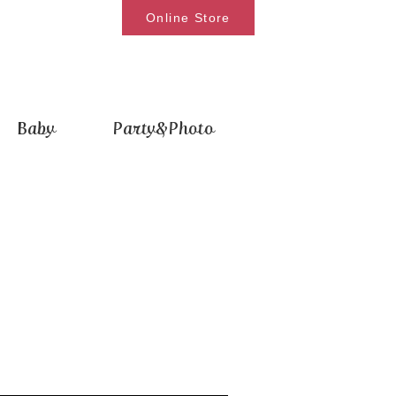
Online Store
Baby
Party&Photo