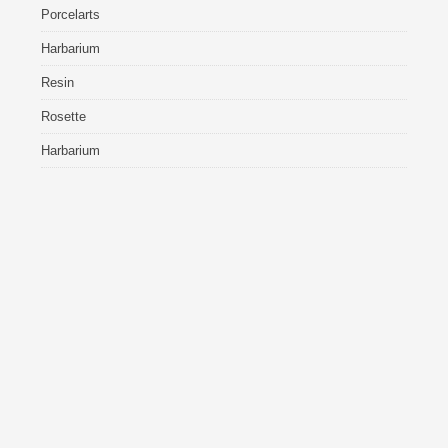
Porcelarts
Harbarium
Resin
Rosette
Harbarium