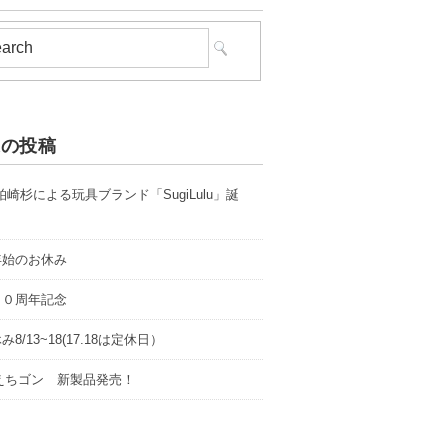
近の投稿
 柏崎杉による玩具ブランド「SugiLulu」誕
年始のお休み
１０周年記念
8/13~18(17.18は定休日）
0 えちゴン 新製品発売！