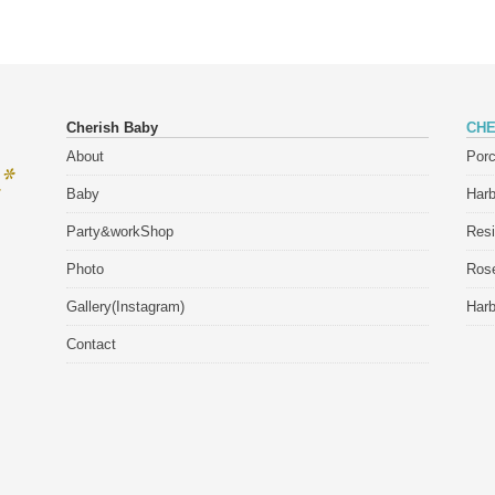
Cherish Baby
CHE
About
Porc
Baby
Har
Party&workShop
Res
Photo
Rose
Gallery(Instagram)
Har
Contact