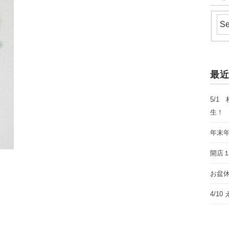
最
5/1
生！
年末
開店
お盆休み
4/1