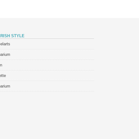
RISH STYLE
elarts
barium
in
tte
barium