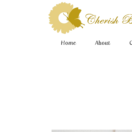
Home
About