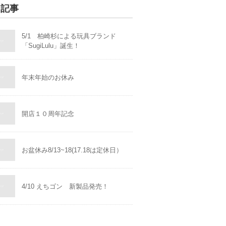
着記事
5/1 柏崎杉による玩具ブランド
「SugiLulu」誕生！
年末年始のお休み
開店１０周年記念
お盆休み8/13~18(17.18は定休日）
4/10 えちゴン 新製品発売！