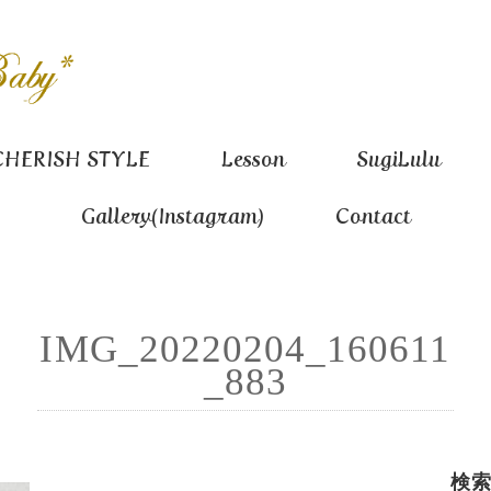
CHERISH STYLE
Lesson
SugiLulu
Gallery(Instagram)
Contact
IMG_20220204_160611
_883
検