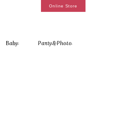
Online Store
Baby
Party&Photo
索