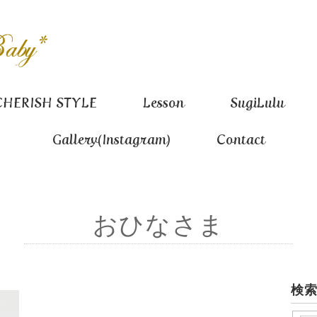
CHERISH STYLE
Lesson
SugiLulu
Gallery(Instagram)
Contact
おひなさま
検