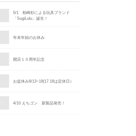
5/1 柏崎杉による玩具ブランド
「SugiLulu」誕生！
年末年始のお休み
開店１０周年記念
お盆休み8/13~18(17.18は定休日）
4/10 えちゴン 新製品発売！