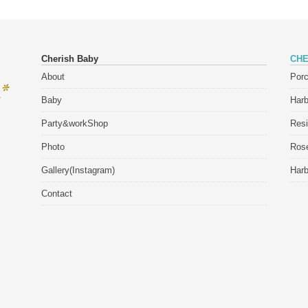
Cherish Baby
CHE
About
Porc
Baby
Har
Party&workShop
Res
Photo
Rose
Gallery(Instagram)
Har
Contact