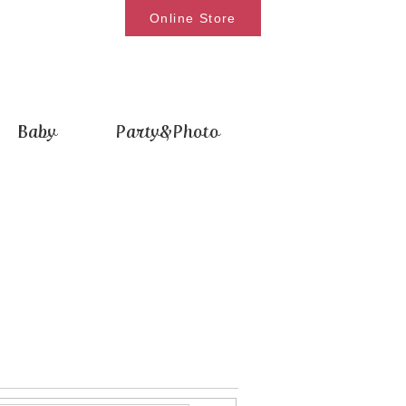
Online Store
Baby
Party&Photo
索