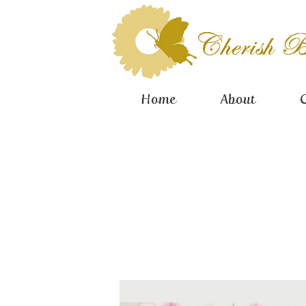
Home
About