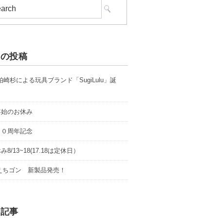
近の投稿
 柏崎杉による玩具ブランド「SugiLulu」誕
年始のお休み
１０周年記念
8/13~18(17.18は定休日）
0 えちゴン 新製品発売！
着記事