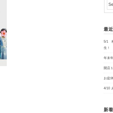
最
5/1
生！
年末
開店
お盆休み
4/1
新