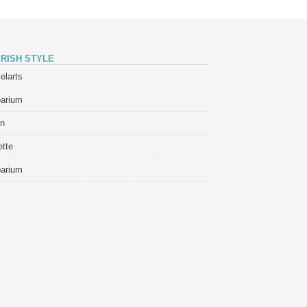
RISH STYLE
elarts
barium
in
tte
barium