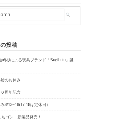
近の投稿
 柏崎杉による玩具ブランド「SugiLulu」誕
年始のお休み
１０周年記念
8/13~18(17.18は定休日）
0 えちゴン 新製品発売！