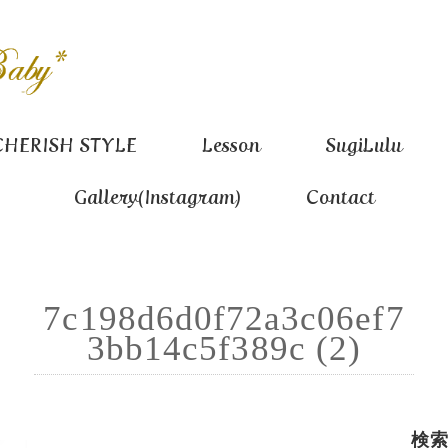
CHERISH STYLE
Lesson
SugiLulu
Gallery(Instagram)
Contact
7c198d6d0f72a3c06ef7
3bb14c5f389c (2)
検