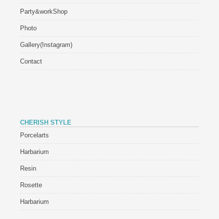
Party&workShop
Photo
Gallery(Instagram)
Contact
CHERISH STYLE
Porcelarts
Harbarium
Resin
Rosette
Harbarium