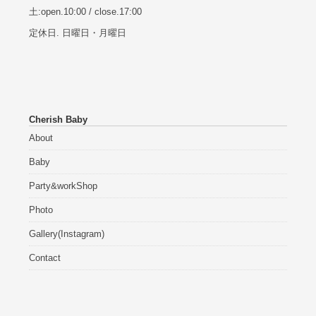
土:open.10:00 / close.17:00
定休日. 日曜日・月曜日
Cherish Baby
About
Baby
Party&workShop
Photo
Gallery(Instagram)
Contact