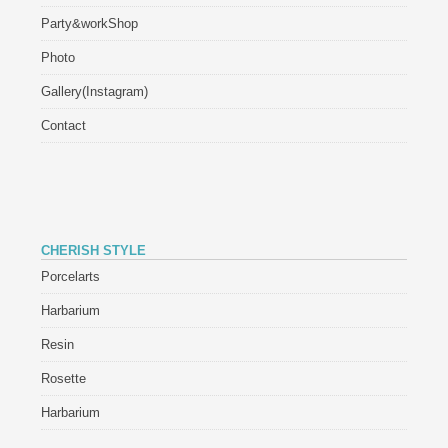
Party&workShop
Photo
Gallery(Instagram)
Contact
CHERISH STYLE
Porcelarts
Harbarium
Resin
Rosette
Harbarium