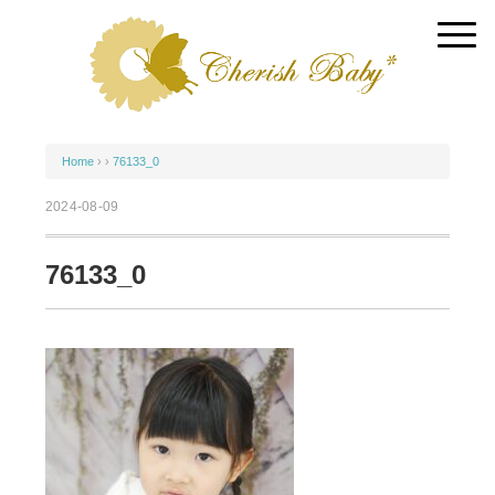
Home
› ›
76133_0
2024-08-09
76133_0