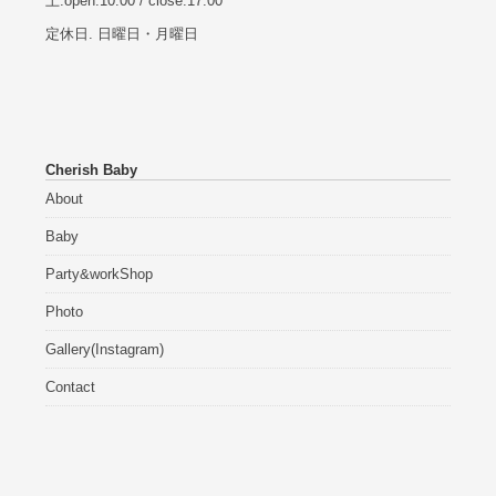
土:open.10:00 / close.17:00
定休日. 日曜日・月曜日
Cherish Baby
About
Baby
Party&workShop
Photo
Gallery(Instagram)
Contact