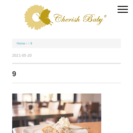
Home
› ›
9
2021-05-20
9