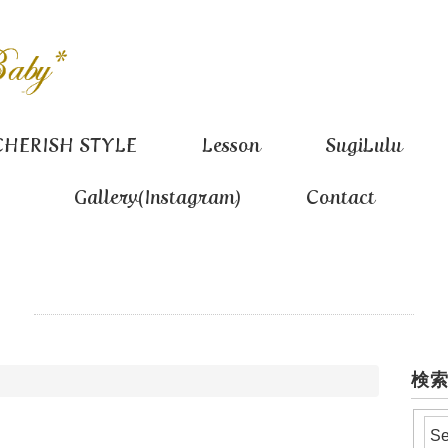
CHERISH STYLE
Lesson
SugiLulu
Gallery(Instagram)
Contact
検