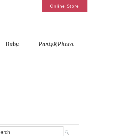
Online Store
Baby
Party&Photo
索