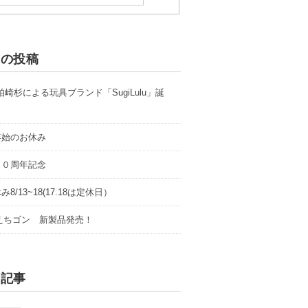
近の投稿
 柏崎杉による玩具ブランド「SugiLulu」誕
年始のお休み
１０周年記念
8/13~18(17.18は定休日）
0 えちゴン 新製品発売！
着記事