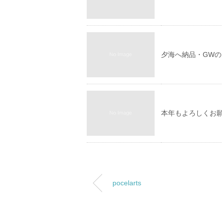
夕海へ納品・GWの
本年もよろしくお
pocelarts