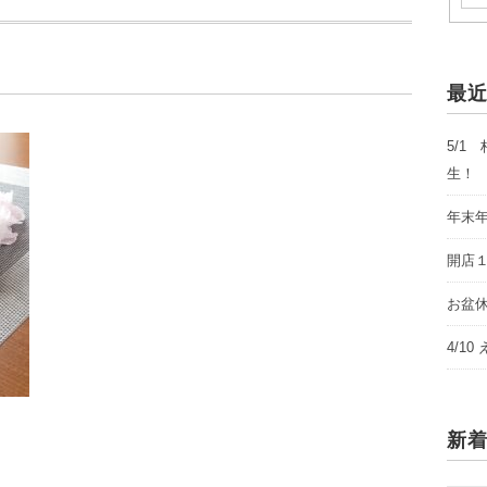
最
5/1
生！
年末
開店
お盆休み
4/1
新