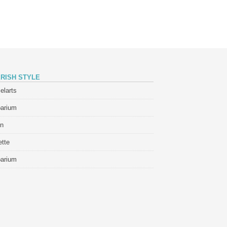
RISH STYLE
elarts
barium
in
tte
barium