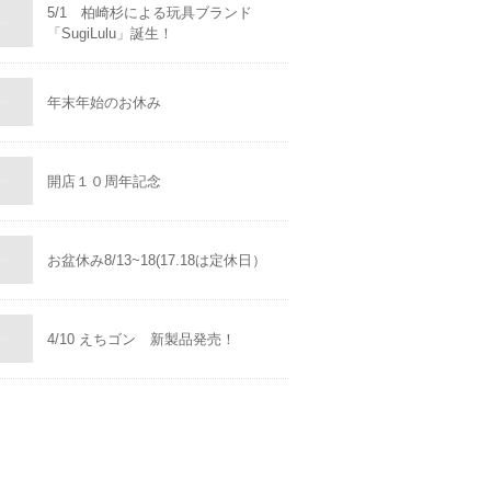
5/1 柏崎杉による玩具ブランド
「SugiLulu」誕生！
年末年始のお休み
開店１０周年記念
お盆休み8/13~18(17.18は定休日）
4/10 えちゴン 新製品発売！