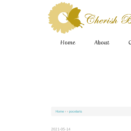
Home
About
Home
› ›
pocelarts
2021-05-14