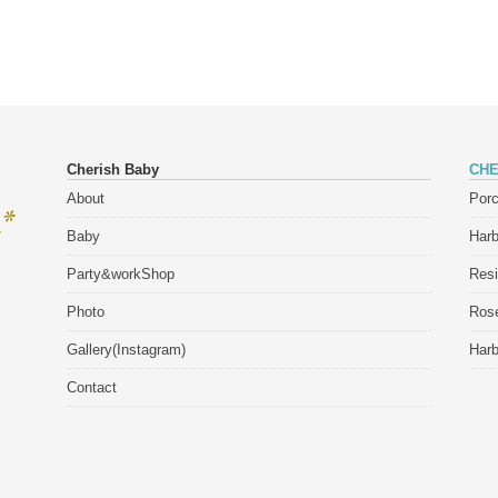
Cherish Baby
CHE
About
Porc
Baby
Har
Party&workShop
Res
Photo
Rose
Gallery(Instagram)
Har
Contact